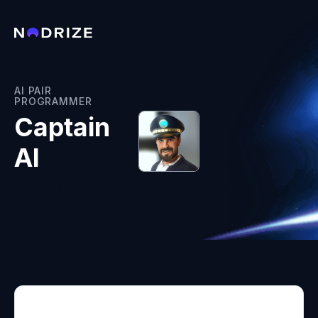
AI PAIR
PROGRAMMER
Captain
AI



